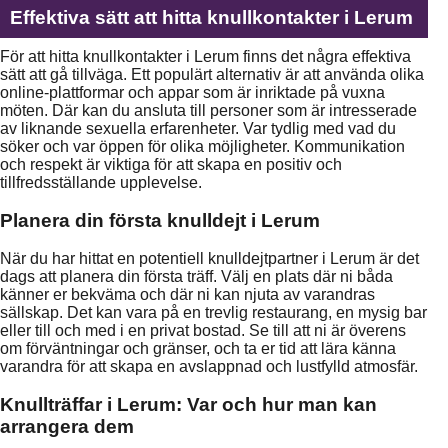
Effektiva sätt att hitta knullkontakter i Lerum
För att hitta knullkontakter i Lerum finns det några effektiva
sätt att gå tillväga. Ett populärt alternativ är att använda olika
online-plattformar och appar som är inriktade på vuxna
möten. Där kan du ansluta till personer som är intresserade
av liknande sexuella erfarenheter. Var tydlig med vad du
söker och var öppen för olika möjligheter. Kommunikation
och respekt är viktiga för att skapa en positiv och
tillfredsställande upplevelse.
Planera din första knulldejt i Lerum
När du har hittat en potentiell knulldejtpartner i Lerum är det
dags att planera din första träff. Välj en plats där ni båda
känner er bekväma och där ni kan njuta av varandras
sällskap. Det kan vara på en trevlig restaurang, en mysig bar
eller till och med i en privat bostad. Se till att ni är överens
om förväntningar och gränser, och ta er tid att lära känna
varandra för att skapa en avslappnad och lustfylld atmosfär.
Knullträffar i Lerum: Var och hur man kan
arrangera dem