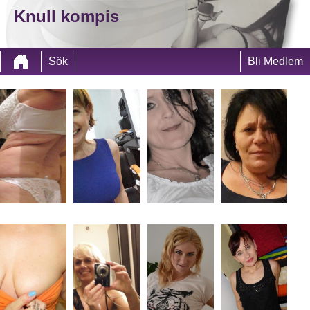
Knull kompis
Sök
Bli Medlem