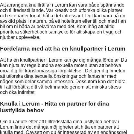
Att arrangera knullträffar i Lerum kan vara både spännande
och tillfredsställande. Var kreativ och utforska olika platser
och scenarier för att hålla det intressant. Det kan vara på en
avskild plats i naturen, på ett hotellrum eller till och med i en
bil om ni båda är bekväma med det. Kom ihåg att alltid
prioritera säkerhet och samtycke för att skapa en trygg och
njutbar upplevelse.
Fördelarna med att ha en knullpartner i Lerum
Att ha en knullpartner i Lerum kan ge dig många fördelar. Du
kan njuta av regelbundna sexuella möten utan att behöva
oroa dig för känslomässiga förpliktelser. Det ger dig friheten
att utforska dina sexuella önskningar och fantasier med
någon som delar samma intressen. Dessutom kan det bidra
till att förbättra ditt välbefinnande genom att minska stress
och öka intimitet.
Knulla i Lerum - Hitta en partner för dina
lustfyllda behov
Om du är ute efter att tillfredsställa dina lustfyllda behov i
Lerum finns det många möjligheter att hitta en partner att
knulla med. Oavsett om du är intresserad av en engångsgrej