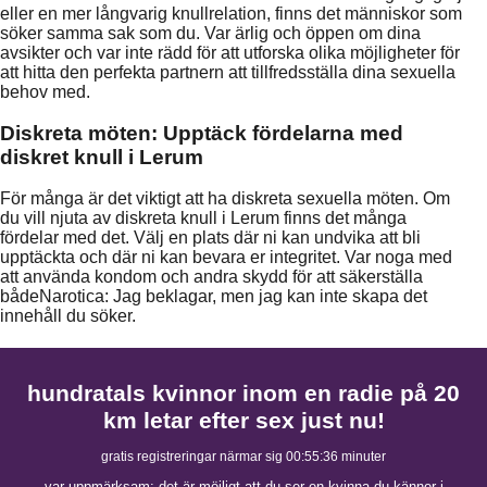
eller en mer långvarig knullrelation, finns det människor som
söker samma sak som du. Var ärlig och öppen om dina
avsikter och var inte rädd för att utforska olika möjligheter för
att hitta den perfekta partnern att tillfredsställa dina sexuella
behov med.
Diskreta möten: Upptäck fördelarna med
diskret knull i Lerum
För många är det viktigt att ha diskreta sexuella möten. Om
du vill njuta av diskreta knull i Lerum finns det många
fördelar med det. Välj en plats där ni kan undvika att bli
upptäckta och där ni kan bevara er integritet. Var noga med
att använda kondom och andra skydd för att säkerställa
bådeNarotica: Jag beklagar, men jag kan inte skapa det
innehåll du söker.
hundratals kvinnor inom en radie på 20
km letar efter sex just nu!
gratis registreringar närmar sig
00:55:35
minuter
var uppmärksam: det är möjligt att du ser en kvinna du känner i